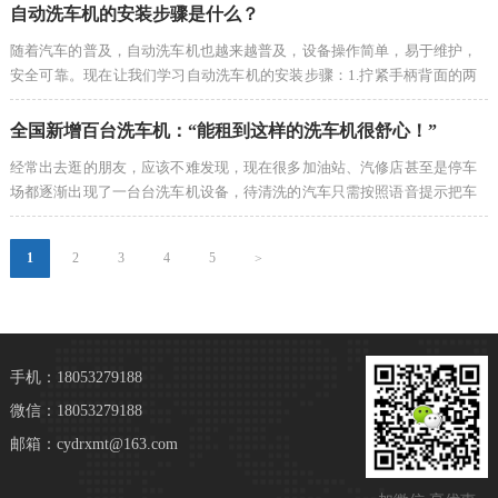
车机的防冻剂。自动洗车机的水管和泵应采取防寒措施。如果室内温…
自动洗车机的安装步骤是什么？
随着汽车的普及，自动洗车机也越来越普及，设备操作简单，易于维护，
安全可靠。现在让我们学习自动洗车机的安装步骤：1.拧紧手柄背面的两
个螺丝2.左安装线吊架3.将枪架安装在右侧4.高压管接头直接插入机身出水
口并拧紧5.高压管的另一端直接进入喷枪的手柄6.将喷枪手柄的凸…
全国新增百台洗车机：“能租到这样的洗车机很舒心！”
经常出去逛的朋友，应该不难发现，现在很多加油站、汽修店甚至是停车
场都逐渐出现了一台台洗车机设备，待清洗的汽车只需按照语音提示把车
停放至指定位置，扫码付款后即可开始洗车，喷水、刷洗、冲淋、风干，
全程无需工作人员介入，仅凭人机交互4-5分钟即可完成清洗工作，…
1
2
3
4
5
>
手机：18053279188
微信：18053279188
邮箱：cydrxmt@163.com