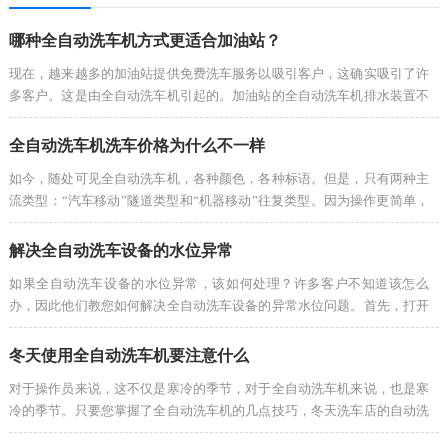
哪种全自动洗车机方式更适合加油站？
现在，越来越多的加油站提供免费洗车服务以吸引客户，这确实吸引了许
多客户。这是由全自动洗车机引起的。加油站的全自动洗车机排水装置不
仅用于加油+免费洗车，还用于加油卡，充值活动和优惠活动。有很多吸
引客户的方法。因此，加油站的全自动洗车机是一个有前途的项目..…
全自动洗车机洗车价格为什么不一样
如今，随处可见全自动洗车机，各种颜色，各种标语。但是，只有两种主
流类型：“汽车移动”隧道类型和“机器移动”往复类型。因为操作更简单，
所以“车主”更喜欢往复型。机器类型不多，但自动洗车市场的价格却
是“百花齐放”的景象。洗衣机有1元，9.9元，10元，15元，30元…
解决全自动洗车设备的水位异常
如果全自动洗车设备的水位异常，该如何处理？许多客户不知道该怎么
办，因此他们教您如何解决全自动洗车设备的异常水位问题。首先，打开
控制座，检查自动洗衣机的水位开关上的插头和控制线的插头是否松动。
如果有松动的情况，只需将插头和插头件牢固地插入；其次，切断电源…
冬天使用全自动洗车机要注意什么
对于操作员来说，这不仅是寒冷的季节，对于全自动洗车机来说，也是寒
冷的季节。只要您掌握了全自动洗车机的几点技巧，冬天洗车店的自动洗
车机就可以轻松洗车。自动洗车机厂家为您提供以下几点：1.注意自动洗