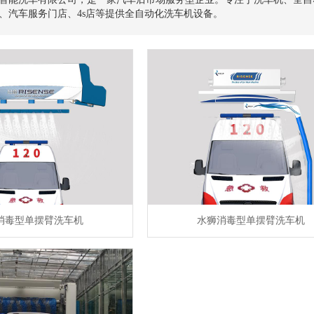
、汽车服务门店、4s店等提供全自动化洗车机设备。
消毒型单摆臂洗车机
水狮消毒型单摆臂洗车机