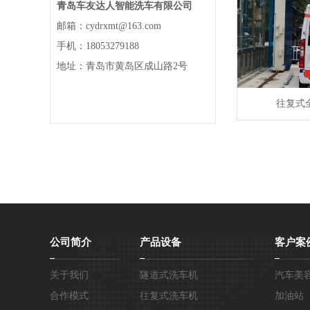
青岛车友达人智能洗车有限公司
邮箱：cydrxmt@163.com
手机：18053279188
地址：青岛市黄岛区成山路2号
往复式
公司简介
产品设备
客户案
关于我们
隧道式洗车机
汽车美
合作模式
往复式洗车机
加油站