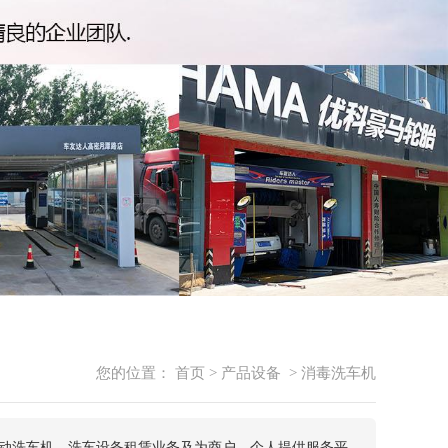
您的位置：
首页
>
产品设备
>
消毒洗车机
动洗车机、洗车设备租赁业务及为商户、个人提供服务平